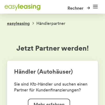
Weiter
Weiter
Rechner
zum
zur
Inhalt
Fußzeile
easyleasing
Händlerpartner
Privat
Neu- und Gebrauchtfahrzeuge
Firmen
Leasingrechner
Jetzt Partner werden!
KFZ Leasing
Green-Financing
Hilfe
Mobilien-Leasing
Häufige Fragen
Partner
Download Center
Händler (Autohäuser)
Partner werden
Kontakt
Kontakt
easylease
Beschwerdemanagement
Sie sind Kfz-Händler und suchen einen
Partner für Kundenfinanzierungen?
HBF Online Tool
Upload-Center
Prämienshop
Mehr erfahren