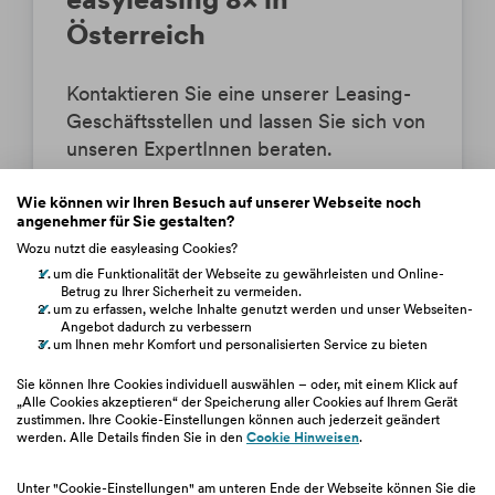
Österreich
Kontaktieren Sie eine unserer Leasing-
Geschäftsstellen und lassen Sie sich von
unseren ExpertInnen beraten.
Wie können wir Ihren Besuch auf unserer Webseite noch
Jetzt kontaktieren
angenehmer für Sie gestalten?
Wozu nutzt die easyleasing Cookies?
Geschäftsstellen finden
um die Funktionalität der Webseite zu gewährleisten und Online-
Betrug zu Ihrer Sicherheit zu vermeiden.
um zu erfassen, welche Inhalte genutzt werden und unser Webseiten-
Angebot dadurch zu verbessern
um Ihnen mehr Komfort und personalisierten Service zu bieten
Sie können Ihre Cookies individuell auswählen – oder, mit einem Klick auf
„Alle Cookies akzeptieren“ der Speicherung aller Cookies auf Ihrem Gerät
zustimmen. Ihre Cookie-Einstellungen können auch jederzeit geändert
werden. Alle Details finden Sie in den
Cookie Hinweisen
.
Impressum
|
Über uns
|
Über BAWAG Group
|
Unter "Cookie-Einstellungen" am unteren Ende der Webseite können Sie die